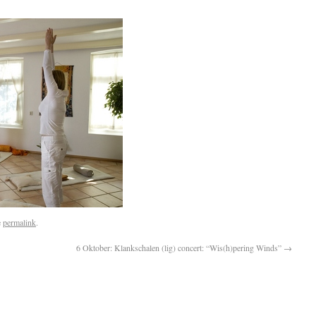
e
permalink
.
6 Oktober: Klankschalen (lig) concert: “Wis(h)pering Winds”
→