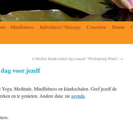
atie – Mindfulness
Individueel / Massage
Concerten
Drums
6 Oktober: Klankschalen (lig) concert: “Wis(h)pering Winds”
→
dag voor jezelf
t Yoga, Meditatie, Mindfulness en klankschalen. Geef jezelf de
werken en te genieten. Andere data: zie
agenda
.
ness.