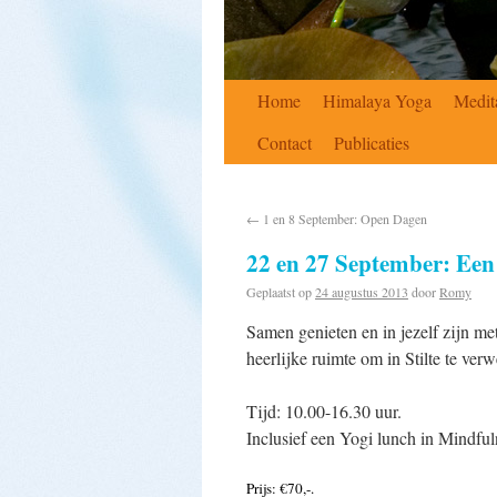
Home
Himalaya Yoga
Medit
Contact
Publicaties
←
1 en 8 September: Open Dagen
22 en 27 September: Een 
Geplaatst op
24 augustus 2013
door
Romy
Samen genieten en in jezelf zijn me
heerlijke ruimte om in Stilte te ver
Tijd: 10.00-16.30 uur.
Inclusief een Yogi lunch in Mindful
Prijs: €70,-.