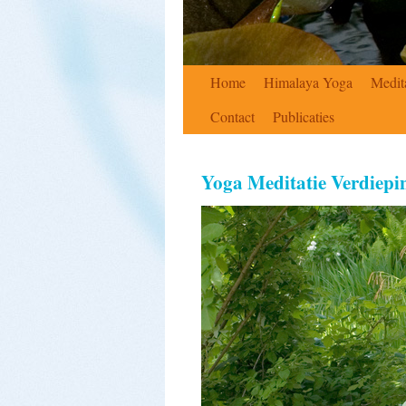
Home
Himalaya Yoga
Medit
Contact
Publicaties
Yoga Meditatie Verdiepi