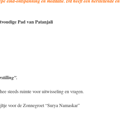
epe eind-ontspanning en meditatie. Dit heeft een herstellende en
htvoudige Pad van Patanjali
stilling”.
hee steeds ruimte voor uitwisseling en vragen.
ijltje voor de Zonnegroet “Surya Namaskar”