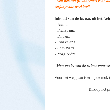
“Een belangrijk onderdeel is de di
verjongende werking”.
Inhoud van de les o.a. uit het Ac
–
Asana
– Pranayama
– Dhyana
– Shavasana
– Shavayatra
– Yoga Nidra
“Men geniet van de ruimte voor ver
Voor het weggaan is er bij de mok t
Klik op het p