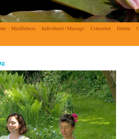
atie – Mindfulness
Individueel / Massage
Concerten
Drums
ng