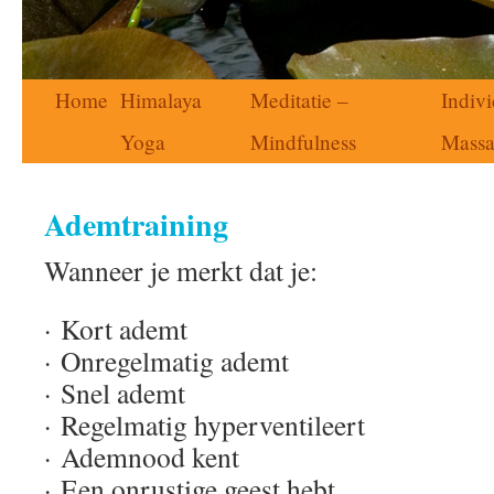
Home
Himalaya
Meditatie –
Indivi
Yoga
Mindfulness
Mass
Ademtraining
Wanneer je
merkt
dat je:
· Kort
ademt
· Onregelmatig
ademt
· Snel
ademt
· Regelmatig hyperventileert
· Ademnood kent
· Een onrustige geest hebt