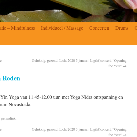
atie – Mindfulness
Individueel / Massage
Concerten
Drums
ie
Gelukkig, gezond, Licht 2020 5 januari: Lig(ht)concert: “Opening
the Year”
→
n Roden
; Yin Yoga van 11.45-12.00 uur, met Yoga Nidra ontspanning en
trum Novastrada.
e
permalink
.
ie
Gelukkig, gezond, Licht 2020 5 januari: Lig(ht)concert: “Opening
the Year”
→