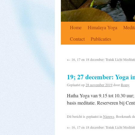
Home
Himalaya Yoga
Medit
Contact
Publicaties
←
16, 17 en 18 december: Tratak Licht Meditat
19; 27 december: Yoga i
Geplaatst op
28 november 2019
door
Romy
Hatha Yoga van 9.15 tot 10.30 uur
basis meditatie. Reserveren bij Cen
Dit bericht is geplaatst in
Nieuws
. Bookmark d
←
16, 17 en 18 december: Tratak Licht Meditat