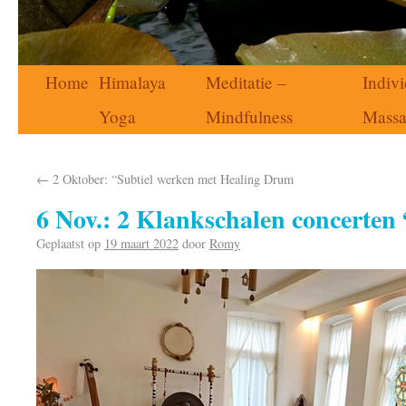
Home
Himalaya
Meditatie –
Indivi
Yoga
Mindfulness
Mass
←
2 Oktober: “Subtiel werken met Healing Drum
6 Nov.: 2 Klankschalen concerten
Geplaatst op
19 maart 2022
door
Romy