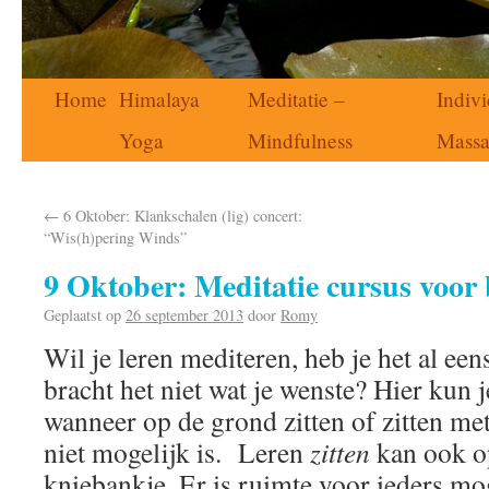
Home
Himalaya
Meditatie –
Indivi
Yoga
Mindfulness
Mass
←
6 Oktober: Klankschalen (lig) concert:
“Wis(h)pering Winds”
9 Oktober: Meditatie cursus voor
Geplaatst op
26 september 2013
door
Romy
Wil je leren mediteren, heb je het al ee
bracht het niet wat je wenste? Hier kun 
wanneer op de grond zitten of zitten me
niet mogelijk is. Leren
zitten
kan ook op
kniebankje. Er is ruimte voor ieders mo