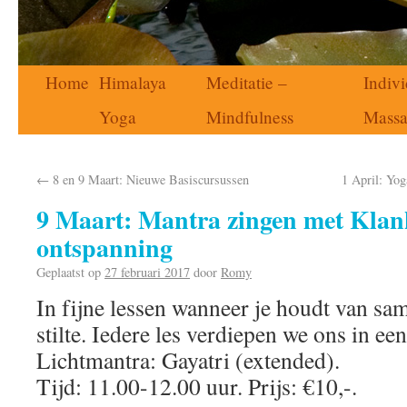
Home
Himalaya
Meditatie –
Indivi
Yoga
Mindfulness
Mass
←
8 en 9 Maart: Nieuwe Basiscursussen
1 April: Yo
9 Maart: Mantra zingen met Klan
ontspanning
Geplaatst op
27 februari 2017
door
Romy
In fijne lessen wanneer je houdt van sa
stilte. Iedere les verdiepen we ons in ee
Lichtmantra: Gayatri (extended).
Tijd: 11.00-12.00 uur. Prijs: €10,-.