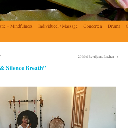
atie – Mindfulness
Individueel / Massage
Concerten
Drums
”
20 Mei Bevrijdend Lachen
→
& Silence Breath”