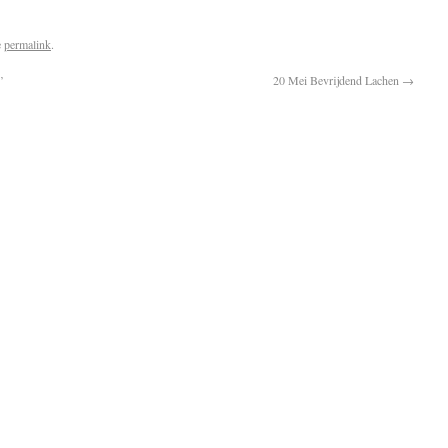
e
permalink
.
”
20 Mei Bevrijdend Lachen
→