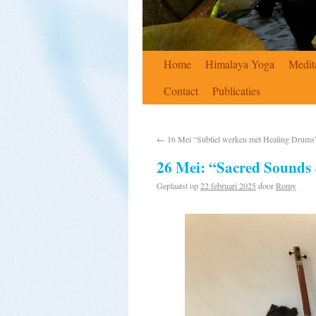
Home
Himalaya Yoga
Medit
Contact
Publicaties
←
16 Mei “Subtiel werken met Healing Drums
26 Mei: “Sacred Sounds 
Geplaatst op
22 februari 2025
door
Romy