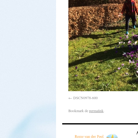
DSCN0978-600
Bookmark de
permalink
.