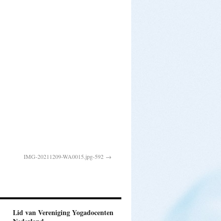
IMG-20211209-WA0015.jpg-592
Lid van Vereniging Yogadocenten