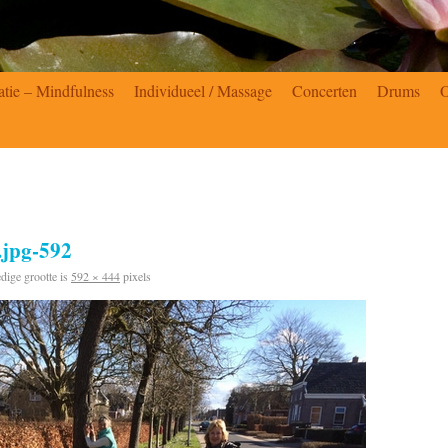
atie – Mindfulness
Individueel / Massage
Concerten
Drums
jpg-592
dige grootte is
592 × 444
pixels