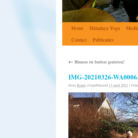
Home
Himalaya Yoga
Medit
Contact
Publicaties
←
Binnen èn buiten genieten!
IMG-20210326-WA0006.
Door
Romy
|
Gepubliceerd
13 april 2021
|
Volle