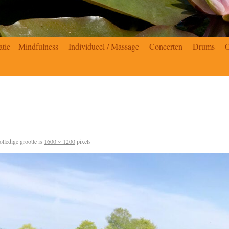
atie – Mindfulness
Individueel / Massage
Concerten
Drums
lledige grootte is
1600 × 1200
pixels