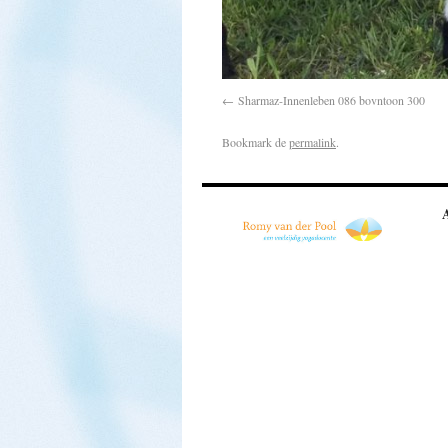
Sharmaz-Innenleben 086 bovntoon 300
Bookmark de
permalink
.