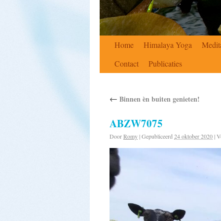
Home
Himalaya Yoga
Medit
Contact
Publicaties
←
Binnen èn buiten genieten!
ABZW7075
Door
Romy
|
Gepubliceerd
24 oktober 2020
|
Vo