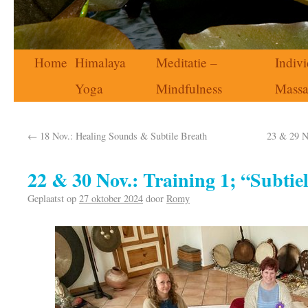
Home
Himalaya
Meditatie –
Indivi
Yoga
Mindfulness
Mass
←
18 Nov.: Healing Sounds & Subtile Breath
23 & 29 No
22 & 30 Nov.: Training 1; “Subti
Geplaatst op
27 oktober 2024
door
Romy