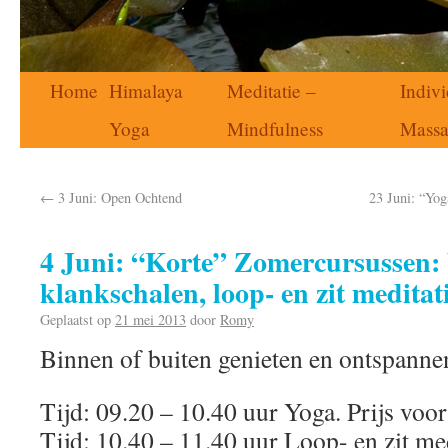
Home
Himalaya
Meditatie –
Indivi
Yoga
Mindfulness
Mass
←
3 Juni: Open Ochtend
23 Juni: “Yog
4 Juni: “Korte” Zomercursussen:
klankschalen, loop- en zit meditat
Geplaatst op
21 mei 2013
door
Romy
Binnen of buiten genieten en ontspanne
Tijd: 09.20 – 10.40 uur Yoga. Prijs voor 
Tijd: 10.40 – 11.40 uur Loop- en zit med