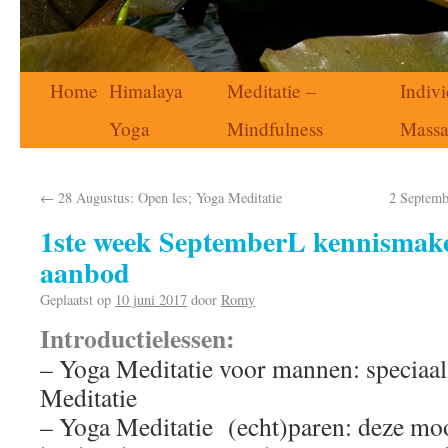
Home
Himalaya
Meditatie –
Indivi
Yoga
Mindfulness
Mass
←
28 Augustus: Open les; Yoga Meditatie
2 Septemb
1ste week SeptemberL kennismak
aanbod
Geplaatst op
10 juni 2017
door
Romy
Introductielessen:
– Yoga Meditatie voor mannen: speciaal
Meditatie
– Yoga Meditatie (echt)paren: deze mo