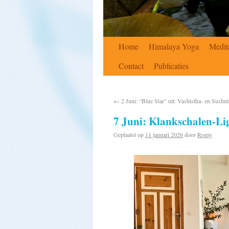
Home
Himalaya Yoga
Medit
Contact
Publicaties
←
2 Juni: “Blue Star” uit: Vashistha- en Sushu
7 Juni: Klankschalen-Li
Geplaatst op
11 januari 2026
door
Romy