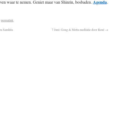
Agenda
even waar te nemen. Geniet maar van Shinrin, bosbaden.
.
e
permalink
.
tra Samhita
7 Juni: Gong & Metta meditatie door René
→