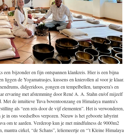
s een bijzonder en fijn ontspannen klankreis. Hier is een bijna
n liggen de Yogamatrasjes, kussens en knierollen al voor je klaar.
nendrums, didgeridoos, gongen en tempelbellen, tampoera’s en
jaar ervaring met afstemming door René A. A. Stahn en/of mijzelf
. Met de intuïtieve Tuva boventoonzang en Himalaya mantra’s
tilling als “een reis door de vijf elementen”. Het is verwonderen,
je in ons voedselbos verpozen. Nieuw is het geboorte labyrint
Java om te aarden. Verderop kun je met mindfulness de 9000m2
, mantra cirkel, “de Schans”, leliemeertje en “’t Kleine Himalaya