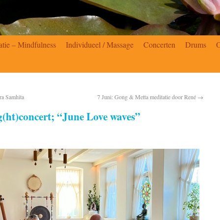
atie – Mindfulness
Individueel / Massage
Concerten
Drums
tra Samhita
7 Juni: Gong & Metta meditatie door René
→
g(ht)concert; “June Love waves”