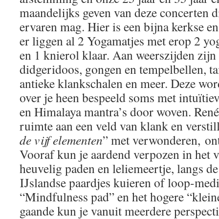
maandelijks geven van deze concerten di
ervaren mag. Hier is een bijna kerkse en
er liggen al 2 Yogamatjes met erop 2 yo
en 1 knierol klaar. Aan weerszijden zi
didgeridoos, gongen en tempelbellen, ta
antieke klankschalen en meer. Deze wo
over je heen bespeeld soms met intuïti
en Himalaya mantra’s door woven. René
ruimte aan een veld van klank en verstill
de vijf elementen
” met verwonderen, ont
Vooraf kun je aardend verpozen in het 
heuvelig paden en leliemeertje, langs d
IJslandse paardjes kuieren of loop-medi
“Mindfulness pad” en het hogere “klei
gaande kun je vanuit meerdere perspec