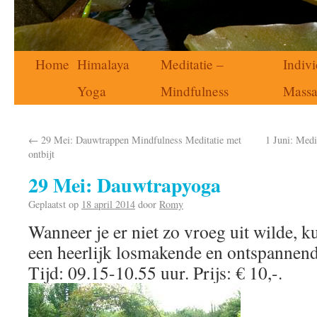
Home
Himalaya
Meditatie –
Indivi
Yoga
Mindfulness
Mass
←
29 Mei: Dauwtrappen Mindfulness Meditatie met
1 Juni: Med
ontbijt
29 Mei: Dauwtrapyoga
Geplaatst op
18 april 2014
door
Romy
Wanneer je er niet zo vroeg uit wilde, 
een heerlijk losmakende en ontspannend
Tijd: 09.15-10.55 uur. Prijs: € 10,-.