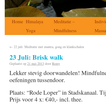
Home
Himalaya
Meditatie –
Indivi
Yoga
Mindfulness
Mass
←
22 juli: Meditatie met mantra, gong en klankschalen
23 Juli: Brisk walk
Geplaatst op
21 mei 2013
door
Romy
Lekker stevig doorwandelen! Mindfuln
oefeningen tussendoor.
Plaats: “Rode Loper” in Stadskanaal. Ti
Prijs voor 4 x: €40,- incl. thee.