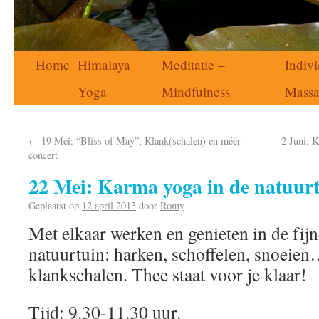
Home
Himalaya
Meditatie –
Indivi
Yoga
Mindfulness
Mass
←
19 Mei: “Bliss of May”; Klank(schalen) en méér
2 Juni: 
concert
22 Mei: Karma yoga in de natuur
Geplaatst op
12 april 2013
door
Romy
Met elkaar werken en genieten in de fijn
natuurtuin: harken, schoffelen, snoeie
klankschalen. Thee staat voor je klaar!
Tijd: 9.30-11.30 uur.