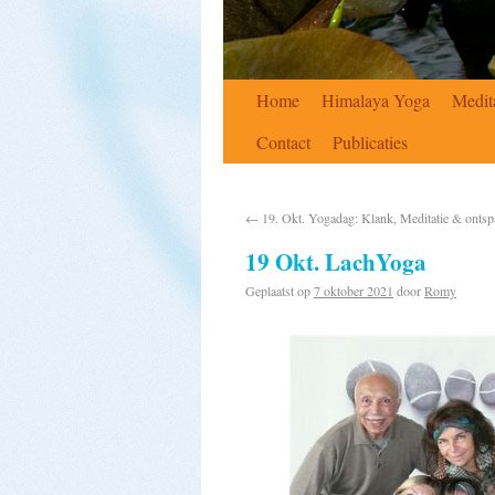
Home
Himalaya Yoga
Medit
Contact
Publicaties
←
19. Okt. Yogadag: Klank, Meditatie & onts
19 Okt. LachYoga
Geplaatst op
7 oktober 2021
door
Romy