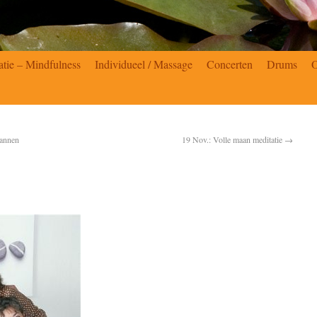
atie – Mindfulness
Individueel / Massage
Concerten
Drums
pannen
19 Nov.: Volle maan meditatie
→