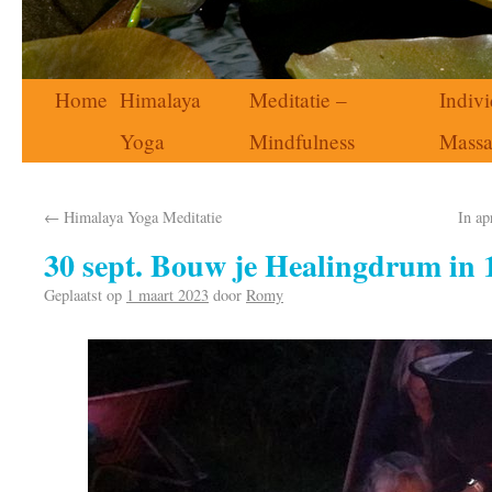
Home
Himalaya
Meditatie –
Indivi
Yoga
Mindfulness
Mass
←
Himalaya Yoga Meditatie
In ap
30 sept. Bouw je Healingdrum in 
Geplaatst op
1 maart 2023
door
Romy