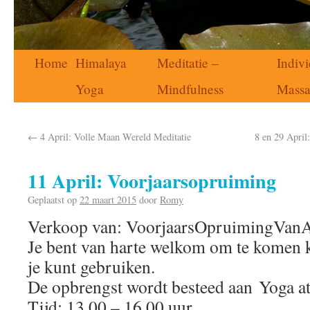
Home
Himalaya
Meditatie –
Indivi
Yoga
Mindfulness
Mass
←
4 April: Volle Maan Wereld Meditatie
8 en 29 April
11 April: Voorjaarsopruiming
Geplaatst op
22 maart 2015
door
Romy
Verkoop van: VoorjaarsOpruimingVanA
Je bent van harte welkom om te komen ki
je kunt gebruiken.
De opbrengst wordt besteed aan Yoga at
Tijd: 13.00 – 16.00 uur.