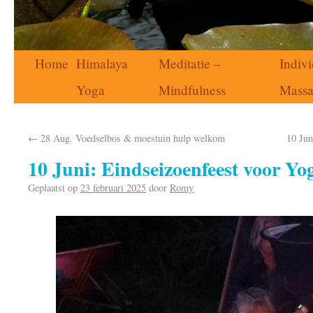
Home
Himalaya
Meditatie –
Indivi
Yoga
Mindfulness
Mass
←
28 Aug. Voedselbos & moestuin hulp welkom
10 Jun
10 Juni: Eindseizoenfeest voor Yo
Geplaatst op
23 februari 2025
door
Romy