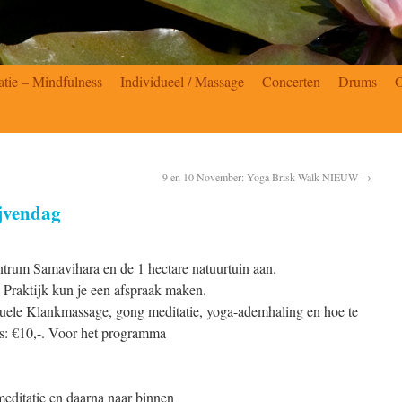
atie – Mindfulness
Individueel / Massage
Concerten
Drums
9 en 10 November: Yoga Brisk Walk NIEUW
→
jvendag
ntrum Samavihara en de 1 hectare natuurtuin aan.
 Praktijk kun je een afspraak maken.
uele Klankmassage, gong meditatie, yoga-ademhaling en hoe te
js: €10,-. Voor het programma
editatie en daarna naar binnen