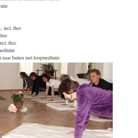
atie
 incl. thee
thee
ncl. thee
editatie
 naar buiten met loopmeditatie