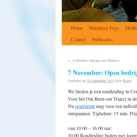
Home
Himalaya Yoga
Medit
Contact
Publicaties
←
8 Oktober: Satsang een Mantra’s
7 November: Open bedri
Geplaatst op
18 september 2015
door
Romy
We bieden je een rondleiding in Ce
Voor het Out Burn-out Traject in de
Nu
reserveren
mag voor een individ
ontspannen. Tijdsduur: 15 min. Pri
van 10.00 – 16.00 uur:
10.00 Rondleiding buiten met loopm