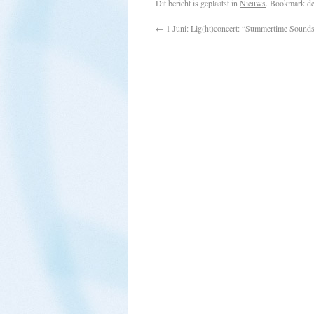
Dit bericht is geplaatst in
Nieuws
. Bookmark d
←
1 Juni: Lig(ht)concert: “Summertime Sound