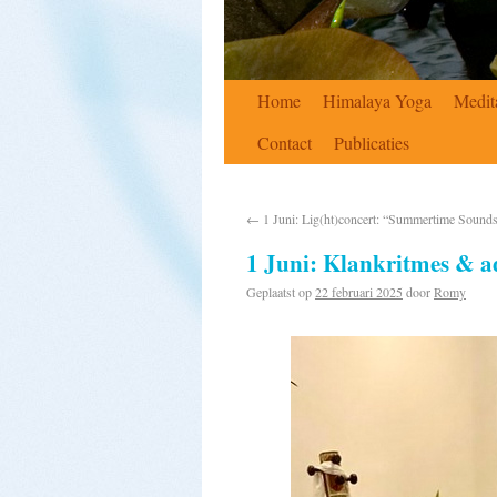
Home
Himalaya Yoga
Medit
Contact
Publicaties
←
1 Juni: Lig(ht)concert: “Summertime Sound
1 Juni: Klankritmes & 
Geplaatst op
22 februari 2025
door
Romy