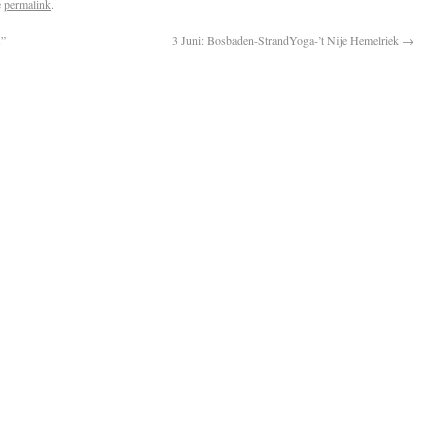
e
permalink
.
s”
3 Juni: Bosbaden-StrandYoga-’t Nije Hemelriek
→