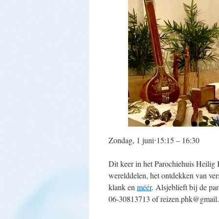
Zondag, 1 juni⋅15:15 – 16:30
Dit keer in het Parochiehuis Heilig
werelddelen, het ontdekken van ver
klank en
méér
. Alsjeblieft bij de pa
06-30813713 of reizen.phk@gmail