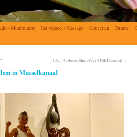
atie – Mindfulness
Individueel / Massage
Concerten
Drums
s”
3 Juni: Bosbaden-StrandYoga-’t Nije Hemelriek
→
adem in Musselkanaal