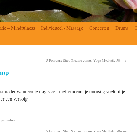
atie – Mindfulness
Individueel / Massage
Concerten
Drums
5 Februari: Start Nieuwe cursus Yoga Meditatie 50+
→
hop
rader wanneer je nog stoeit met je adem, je onrustig voelt of je
er een vervolg.
e
permalink
.
5 Februari: Start Nieuwe cursus Yoga Meditatie 50+
→