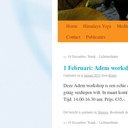
Home
Himalaya Yoga
Medit
Contact
Publicaties
←
18 December: Tratak – Lichtmeditatie
1 Februari: Adem works
Geplaatst op
6 januari 2015
door
Romy
Deze Adem workshop is een echte aan
gráág verdiepen wilt. In maart komt 
Tijd: 14.00-16.30 uur. Prijs: €35,-.
Dit bericht is geplaatst in
Nieuws
. Bookmark d
←
18 December: Tratak – Lichtmeditatie