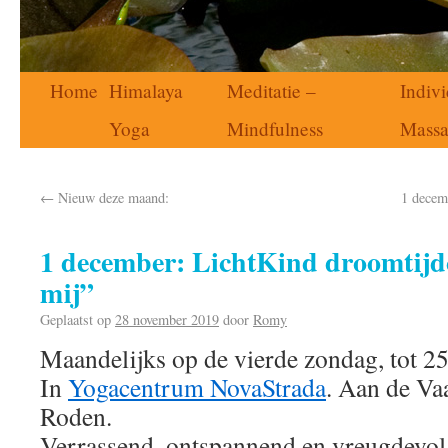
Home
Himalaya
Meditatie –
Indivi
Yoga
Mindfulness
Mass
←
Nieuw deze maand:
1 decem
1 december: LichtKind droomtijdc
mij”
Geplaatst op
28 november 2019
door
Romy
Maandelijks op de vierde zondag, tot 25
In
Yogacentrum NovaStrada
. Aan de Va
Roden.
Verrassend, ontspannend en vreugdevol 