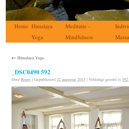
Home
Himalaya
Meditatie –
Indivi
Yoga
Mindfulness
Mass
←
Himalaya Yoga
_DSC0490 592
Door
Romy
|
Gepubliceerd
22 augustus 2015
|
Volledige grootte is
592