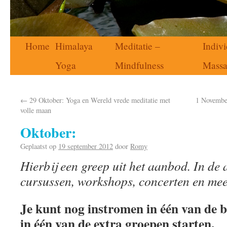
Home
Himalaya
Meditatie –
Indivi
Yoga
Mindfulness
Mass
←
29 Oktober: Yoga en Wereld vrede meditatie met
1 November
volle maan
Oktober:
Geplaatst op
19 september 2012
door
Romy
Hierbij een greep uit het aanbod. In de
cursussen, workshops, concerten en mee
Je kunt nog instromen in één van de 
in één van de extra groepen starten.