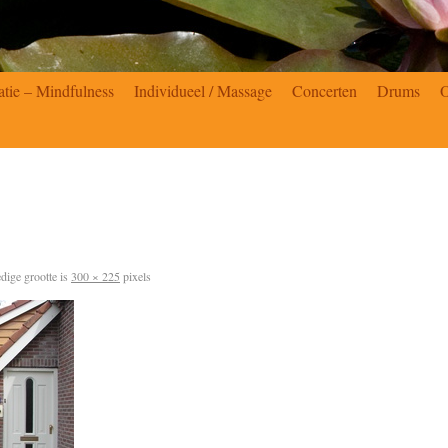
atie – Mindfulness
Individueel / Massage
Concerten
Drums
dige grootte is
300 × 225
pixels