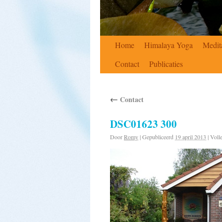
Home
Himalaya Yoga
Medit
Contact
Publicaties
←
Contact
DSC01623 300
Door
Romy
|
Gepubliceerd
19 april 2013
|
Volle