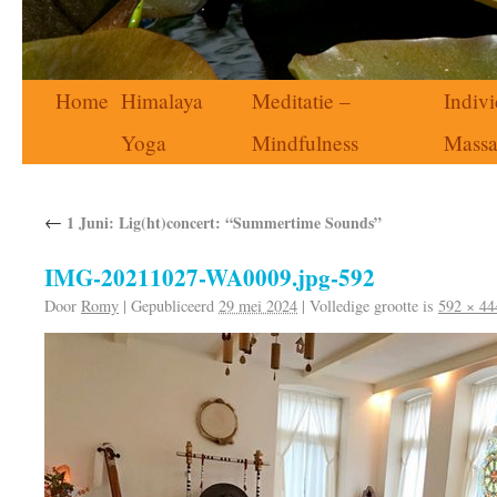
Home
Himalaya
Meditatie –
Indivi
Yoga
Mindfulness
Mass
←
1 Juni: Lig(ht)concert: “Summertime Sounds”
IMG-20211027-WA0009.jpg-592
Door
Romy
|
Gepubliceerd
29 mei 2024
|
Volledige grootte is
592 × 44