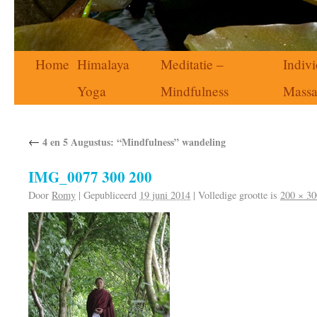
Home
Himalaya
Meditatie –
Indivi
Yoga
Mindfulness
Mass
←
4 en 5 Augustus: “Mindfulness” wandeling
IMG_0077 300 200
Door
Romy
|
Gepubliceerd
19 juni 2014
|
Volledige grootte is
200 × 30