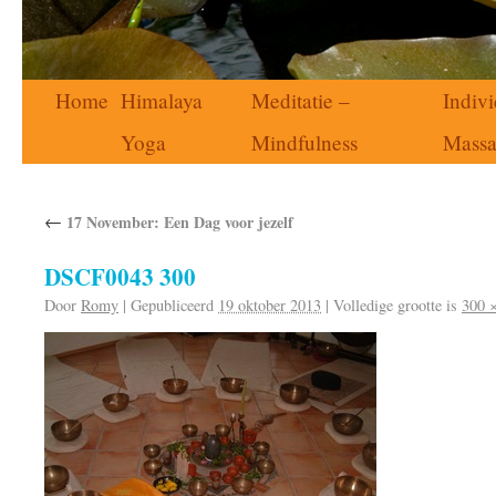
Home
Himalaya
Meditatie –
Indivi
Yoga
Mindfulness
Mass
←
17 November: Een Dag voor jezelf
DSCF0043 300
Door
Romy
|
Gepubliceerd
19 oktober 2013
|
Volledige grootte is
300 