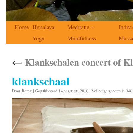
Home
Himalaya
Meditatie –
Indivi
Yoga
Mindfulness
Mass
←
Klankschalen concert of K
klankschaal
Door
Romy
|
Gepubliceerd
14 augustus 2010
|
Volledige grootte is
940