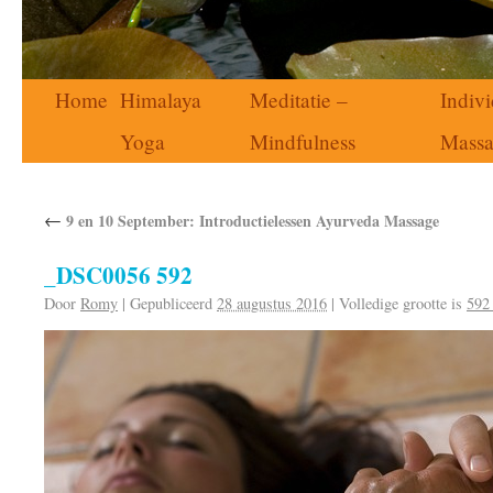
Home
Himalaya
Meditatie –
Indivi
Yoga
Mindfulness
Mass
←
9 en 10 September: Introductielessen Ayurveda Massage
_DSC0056 592
Door
Romy
|
Gepubliceerd
28 augustus 2016
|
Volledige grootte is
592