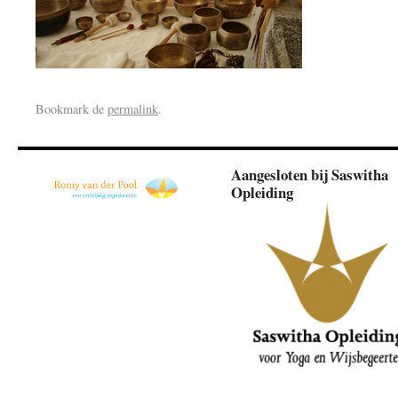
Bookmark de
permalink
.
Aangesloten bij Saswitha
Opleiding