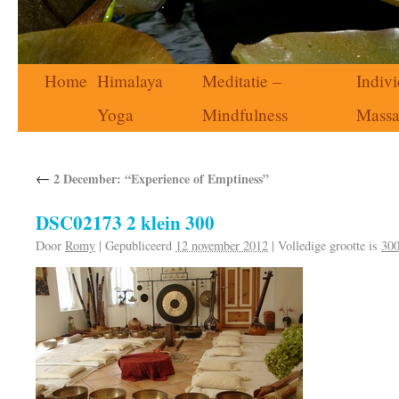
Home
Himalaya
Meditatie –
Indivi
Yoga
Mindfulness
Mass
←
2 December: “Experience of Emptiness”
DSC02173 2 klein 300
Door
Romy
|
Gepubliceerd
12 november 2012
|
Volledige grootte is
300